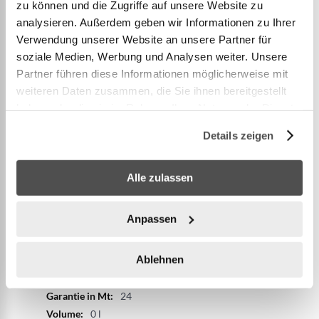
zu können und die Zugriffe auf unsere Website zu
analysieren. Außerdem geben wir Informationen zu Ihrer
Verwendung unserer Website an unsere Partner für
Plus
14.21266
soziale Medien, Werbung und Analysen weiter. Unsere
d’information
449,00 CHF
Partner führen diese Informationen möglicherweise mit
blau
weiteren Daten zusammen, die Sie ihnen bereitgestellt
adult
haben oder die sie im Rahmen Ihrer Nutzung der Dienste
0
gesammelt haben.
Details zeigen
Blau
Unisex
2740 x 1525 x 760
Alle zulassen
760
76
Anpassen
274
152.5
Ablehnen
Livrable dans les 1-2 jours
4
24
0 l