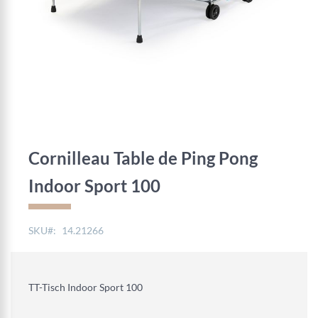
Skip
to
the
Cornilleau Table de Ping Pong
beginning
of
Indoor Sport 100
the
images
gallery
SKU
14.21266
TT-Tisch Indoor Sport 100