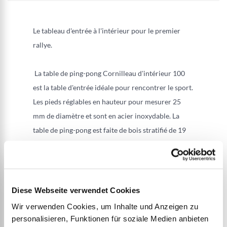
Le tableau d'entrée à l'intérieur pour le premier
rallye.
La table de ping-pong Cornilleau d'intérieur 100
est la table d'entrée idéale pour rencontrer le sport.
Les pieds réglables en hauteur pour mesurer 25
mm de diamètre et sont en acier inoxydable. La
table de ping-pong est faite de bois stratifié de 19
mm et a un net dégradable et étirable. La table est
très compact et présente un tennis de table pliable
avec blocage automatique de 8 points.
Diese Webseite verwendet Cookies
Wir verwenden Cookies, um Inhalte und Anzeigen zu
PLUS D’INFORMATION
personalisieren, Funktionen für soziale Medien anbieten