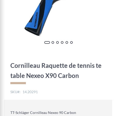
Skip
to
the
Cornilleau Raquette de tennis te
beginning
of
table Nexeo X90 Carbon
the
images
gallery
SKU
14.20291
TT-Schläger Cornilleau Nexeo 90 Carbon