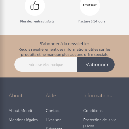
Plus de
clients satisfaits
Facture à 14 jours
S'abonner à la newsletter
Reçois régulièrement des informations utiles sur les
produits et ne manque plus aucune offre spéciale
S'abonner
About
Aide
Informations
About Moodi
Contact
Conditions
Mentions légales
Livraison
Protection de la vie
privée
Paiement