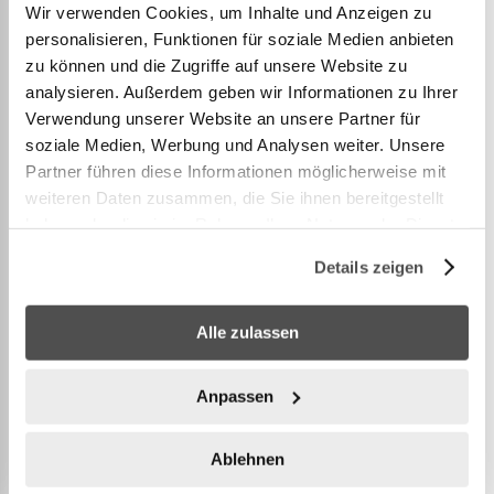
Wir verwenden Cookies, um Inhalte und Anzeigen zu
personalisieren, Funktionen für soziale Medien anbieten
Le filet de pickleball de Franklin Sports est le filet
zu können und die Zugriffe auf unsere Website zu
parfait pour l'entraînement et la pratique. Cet
analysieren. Außerdem geben wir Informationen zu Ihrer
ensemble de filet de pickleball comprend (1) filet de
Verwendung unserer Website an unsere Partner für
10 pieds de large (10 pieds x 3 pieds), (2) pagaies de
soziale Medien, Werbung und Analysen weiter. Unsere
pickleball en bois et (2) balles de pickleball X-40.
Partner führen diese Informationen möglicherweise mit
C'est l'ensemble parfait pour débuter dans ce sport,
weiteren Daten zusammen, die Sie ihnen bereitgestellt
haben oder die sie im Rahmen Ihrer Nutzung der Dienste
il peut être facilement emballé et transporté et est
gesammelt haben.
facile à assembler !
Details zeigen
Alle zulassen
PLUS D’INFORMATION
Anpassen
Ablehnen