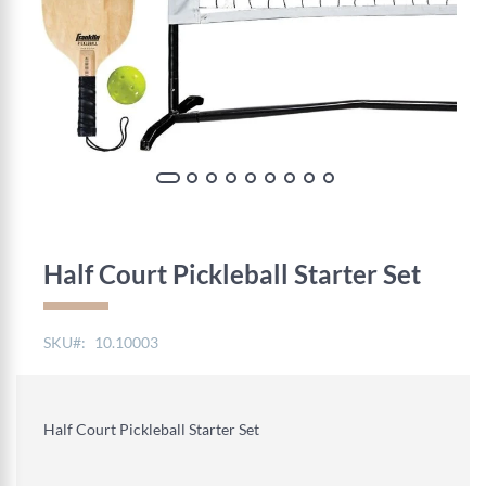
Skip
to
the
Half Court Pickleball Starter Set
beginning
of
the
SKU
10.10003
images
gallery
Half Court Pickleball Starter Set