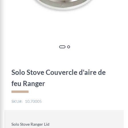
Skip
to
the
Solo Stove Couvercle d'aire de
beginning
of
feu Ranger
the
images
gallery
SKU
10.70005
Solo Stove Ranger Lid