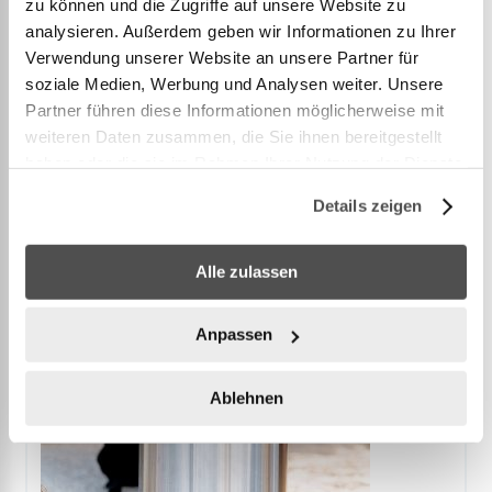
zu können und die Zugriffe auf unsere Website zu
PLUS D’INFORMATION
analysieren. Außerdem geben wir Informationen zu Ihrer
Verwendung unserer Website an unsere Partner für
soziale Medien, Werbung und Analysen weiter. Unsere
Partner führen diese Informationen möglicherweise mit
weiteren Daten zusammen, die Sie ihnen bereitgestellt
haben oder die sie im Rahmen Ihrer Nutzung der Dienste
Accessories
gesammelt haben.
Details zeigen
Alle zulassen
Anpassen
Ablehnen