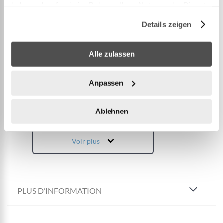
haben oder die sie im Rahmen Ihrer Nutzung der Dienste
pour protéger le produit contre la prolifération des
gesammelt haben.
bactéries provoquant des odeurs et de la
Details zeigen
moisissure sur la surface de couchage
La surface en flanelle Snugable Top offre un confort
Alle zulassen
doux et unique
La conception du cadre enveloppant empêche de
Anpassen
rouler hors du lit et augmente la stabilité.
Charge maxima
...
Ablehnen
Voir plus
PLUS D’INFORMATION