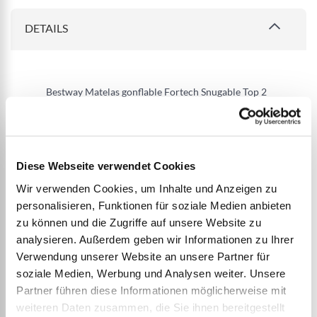
DETAILS
Bestway Matelas gonflable Fortech Snugable Top 2
places avec pompe électrique intégrée et
revêtement antimicrobien 2,03 m x 1,52 m x 46 cm
Diese Webseite verwendet Cookies
Taille : 2,03 m x 1,52 m x 46 cm
Wir verwenden Cookies, um Inhalte und Anzeigen zu
Matelas gonflable pour 2 adultes
personalisieren, Funktionen für soziale Medien anbieten
La pompe intégrée de 220-240 V gonfle le matelas
zu können und die Zugriffe auf unsere Website zu
en 5 minutes
analysieren. Außerdem geben wir Informationen zu Ihrer
L'extérieur en Fortech est 150 fois plus résistant à
Verwendung unserer Website an unsere Partner für
l'abrasion, 92 % plus résistant à la déformation et
soziale Medien, Werbung und Analysen weiter. Unsere
75 % plus résistant à la perforation que le PVC.
Partner führen diese Informationen möglicherweise mit
weiteren Daten zusammen, die Sie ihnen bereitgestellt
Traitement antimicrobien Ultra-Fresh incorporé