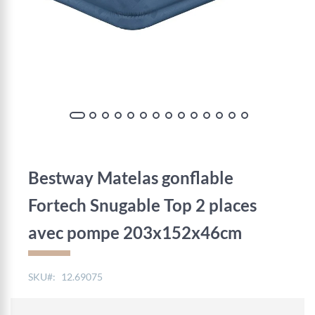
Skip
to
the
Bestway Matelas gonflable
beginning
of
Fortech Snugable Top 2 places
the
images
avec pompe 203x152x46cm
gallery
SKU
12.69075