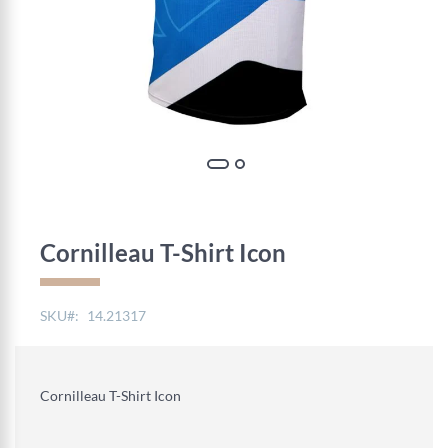
Skip
to
the
Cornilleau T-Shirt Icon
beginning
of
the
SKU
14.21317
images
gallery
Cornilleau T-Shirt Icon