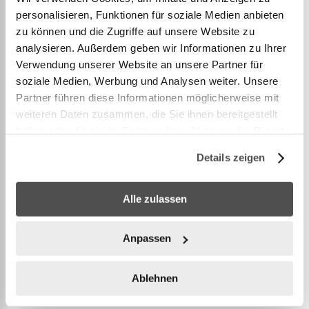
personalisieren, Funktionen für soziale Medien anbieten
DETAILS
zu können und die Zugriffe auf unsere Website zu
analysieren. Außerdem geben wir Informationen zu Ihrer
Verwendung unserer Website an unsere Partner für
soziale Medien, Werbung und Analysen weiter. Unsere
Cornilleau T-Shirt Icon
Partner führen diese Informationen möglicherweise mit
weiteren Daten zusammen, die Sie ihnen bereitgestellt
Matière : 100% polyester mesh
haben oder die sie im Rahmen Ihrer Nutzung der Dienste
Col en V
gesammelt haben.
Details zeigen
Alle zulassen
PLUS D’INFORMATION
Anpassen
Ablehnen