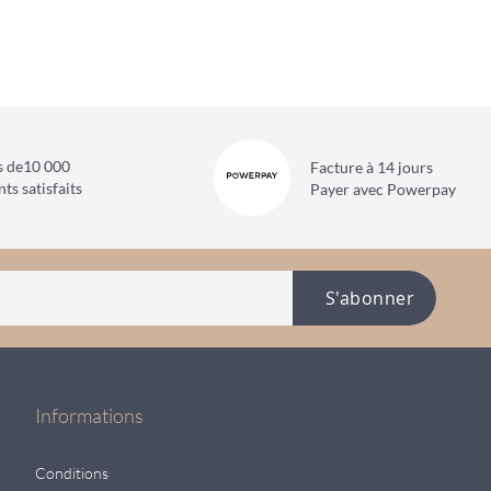
s de
10 000
Facture à 14 jours
nts satisfaits
Payer avec Powerpay
S'abonner
Informations
Conditions