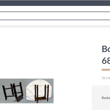
B
6
SKU
Baske