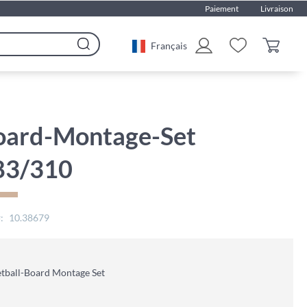
Paiement
Livraison
Français
Rechercher
oard-Montage-Set
83/310
10.38679
tball-Board Montage Set