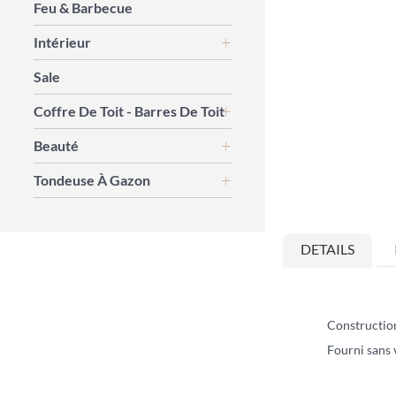
Feu & Barbecue
Intérieur
Sale
Coffre De Toit - Barres De Toit
Beauté
Skip
to
Tondeuse À Gazon
the
beginning
of
the
DETAILS
images
gallery
Construction
Fourni sans 