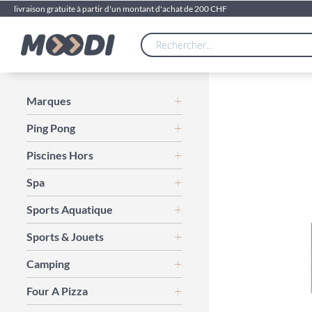
livraison gratuite à partir d'un montant d'achat de 200 CHF
Skip
Marques
to
Ping Pong
the
end
Piscines Hors
of
the
Spa
images
gallery
Sports Aquatique
Sports & Jouets
Camping
Four A Pizza