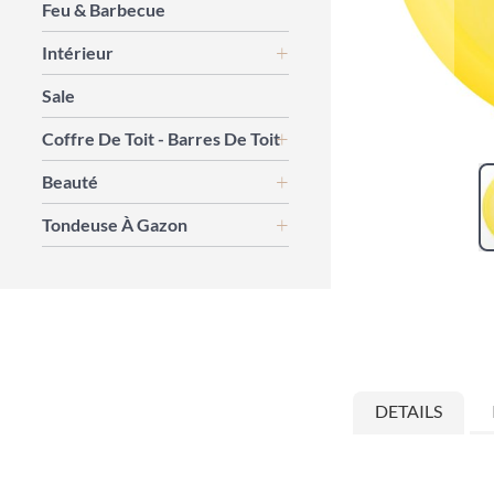
Feu & Barbecue
Intérieur
Sale
Coffre De Toit - Barres De Toit
Beauté
Tondeuse À Gazon
Skip
to
the
beginning
of
the
images
DETAILS
gallery