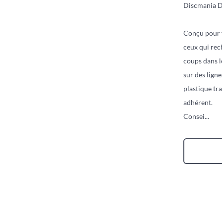
Discmania D
Conçu pour fl
ceux qui rec
coups dans l
sur des lign
plastique tra
adhérent.
Consei
...