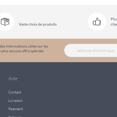
Plu
Vaste choix
de produits
clie
es informations utiles sur les
 plus aucune offre spéciale
Aide
Contact
Livraison
Paiement