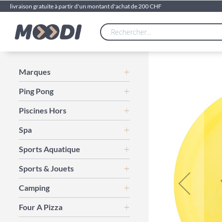
livraison gratuite à partir d'un montant d'achat de 200 CHF
Skip
Marques
to
Ping Pong
the
end
Piscines Hors
of
the
Spa
images
gallery
Sports Aquatique
Sports & Jouets
Camping
Four A Pizza