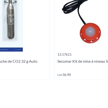
13.17611
uche de CO2 32 g Auto
Secumar Kit de mise à niveau S
Ajouter au panier
Ajouter
36.90
CHF