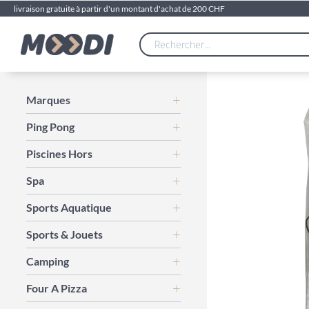
livraison gratuite à partir d'un montant d'achat de 200 CHF
Skip
Marques
to
Ping Pong
the
end
Piscines Hors
of
the
Spa
images
gallery
Sports Aquatique
Sports & Jouets
Camping
Four A Pizza