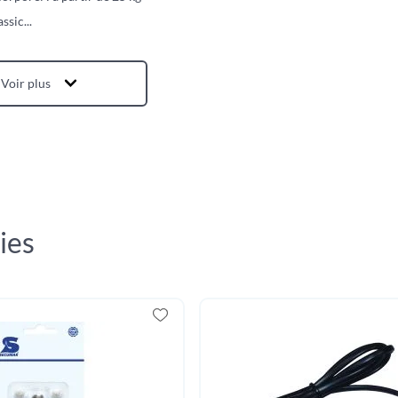
assic
...
Voir plus
ies