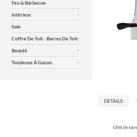
Feu & Barbecue
Intérieur
Sale
Coffre De Toit - Barres De Toit
Beauté
Tondeuse À Gazon
Skip
to
the
beginning
DETAILS
of
the
images
gallery
Gilet de sau