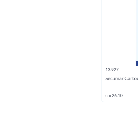
13.927
Secumar Carto
26.10
CHF