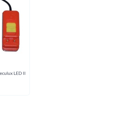
eculux LED II
 au panier