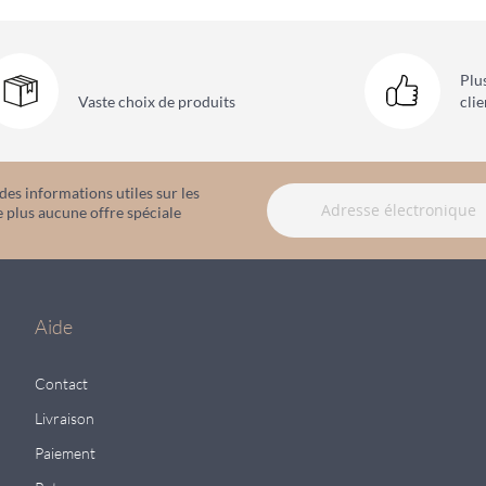
Plu
Vaste choix
de produits
clie
es informations utiles sur les
 plus aucune offre spéciale
Aide
Contact
Livraison
Paiement