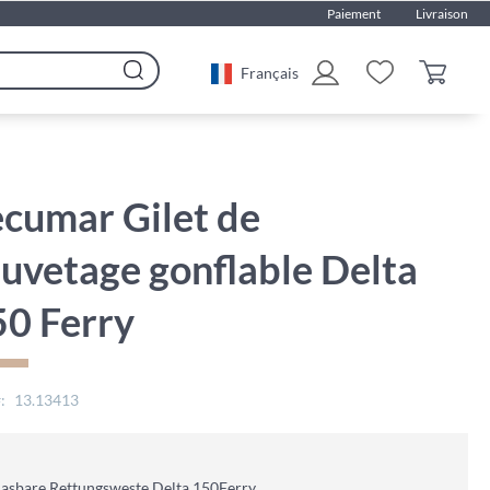
Paiement
Livraison
Français
Rechercher
cumar Gilet de
uvetage gonflable Delta
50 Ferry
13.13413
asbare Rettungsweste Delta 150Ferry