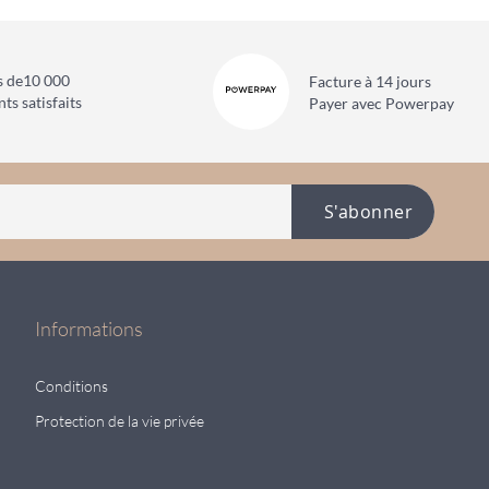
s de
10 000
Facture à 14 jours
nts satisfaits
Payer avec Powerpay
S'abonner
Informations
Conditions
Protection de la vie privée