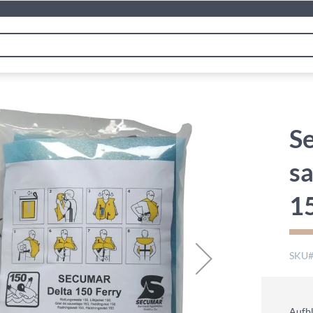
Se
sa
1
SKU
Aufbl