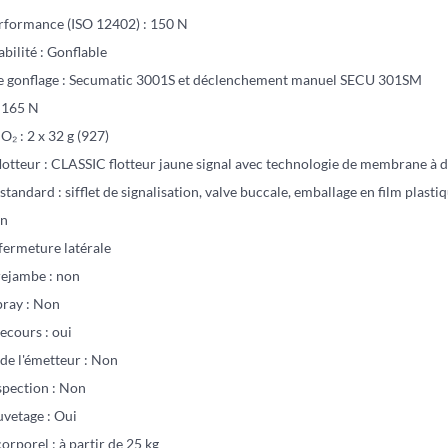
rformance (ISO 12402) : 150 N
abilité : Gonflable
e gonflage : Secumatic 3001S et déclenchement manuel SECU 301SM
: 165 N
₂ : 2 x 32 g (927)
lotteur : CLASSIC flotteur jaune signal avec technologie de membrane à
tandard : sifflet de signalisation, valve buccale, emballage en film plas
on
fermeture latérale
rejambe : non
ray : Non
ecours : oui
de l'émetteur : Non
spection : Non
uvetage : Oui
corporel : à partir de 25 kg