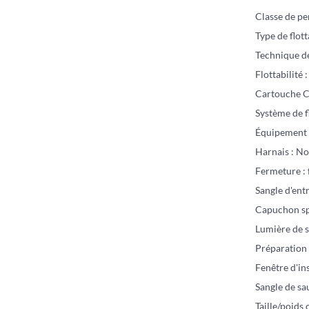
Classe de pe
Type de flott
Technique d
Flottabilité 
Cartouche CO
Système de f
Équipement s
Harnais : N
Fermeture : 
Sangle d'ent
Capuchon sp
Lumière de s
Préparation 
Fenêtre d'in
Sangle de sa
Taille/poids 