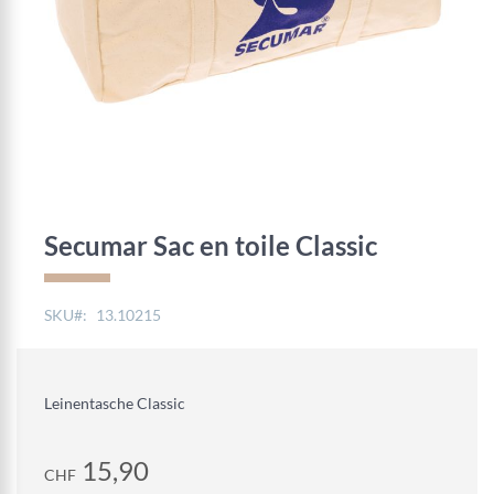
Skip
to
the
Secumar Sac en toile Classic
beginning
of
the
SKU
13.10215
images
gallery
Leinentasche Classic
15,90
CHF