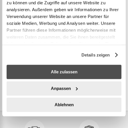
zu können und die Zugriffe auf unsere Website zu
Sac en toile Classic
analysieren. Außerdem geben wir Informationen zu Ihrer
Verwendung unserer Website an unsere Partner für
Intérieur revêtu
soziale Medien, Werbung und Analysen weiter. Unsere
Partner führen diese Informationen möglicherweise mit
Beige naturel
weiteren Daten zusammen, die Sie ihnen bereitgestellt
3 poches intérieures
haben oder die sie im Rahmen Ihrer Nutzung der Dienste
gesammelt haben.
Details zeigen
PLUS D’INFORMATION
Alle zulassen
Anpassen
Ablehnen