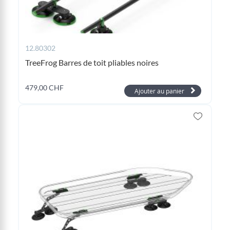
12.80302
TreeFrog Barres de toit pliables noires
479,00 CHF
Ajouter au panier