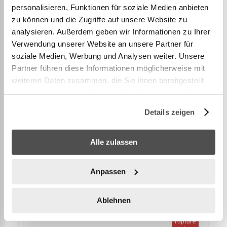
TreeFrog Porte-vélos de toit Pro 2
personalisieren, Funktionen für soziale Medien anbieten
zu können und die Zugriffe auf unsere Website zu
429,00 CHF
Ajouter au panier
analysieren. Außerdem geben wir Informationen zu Ihrer
Verwendung unserer Website an unsere Partner für
soziale Medien, Werbung und Analysen weiter. Unsere
Partner führen diese Informationen möglicherweise mit
weiteren Daten zusammen, die Sie ihnen bereitgestellt
haben oder die sie im Rahmen Ihrer Nutzung der Dienste
gesammelt haben.
Details zeigen
Alle zulassen
Anpassen
12.80041
Ablehnen
TreeFrog Porte-skis et snowboard de toit365 H
En
rupture