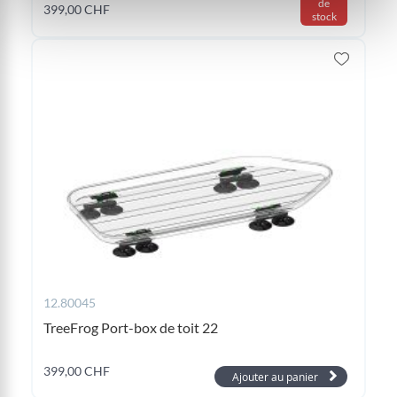
de
399,00 CHF
stock
12.80045
TreeFrog Port-box de toit 22
399,00 CHF
Ajouter au panier