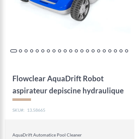
Skip
to
the
Flowclear AquaDrift Robot
beginning
of
aspirateur depiscine hydraulique
the
images
gallery
SKU
13.58665
AquaDrift Automatice Pool Cleaner