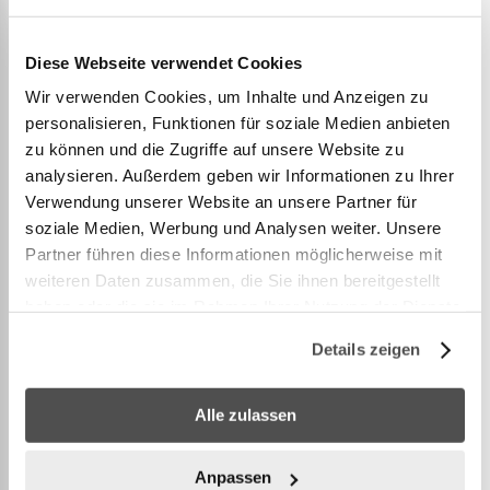
permettent de collecter les débris dans le grand
panier filtrant
Diese Webseite verwendet Cookies
Comprend des tuyaux et des connecteurs
Wir verwenden Cookies, um Inhalte und Anzeigen zu
compatibles avec les principales m
...
personalisieren, Funktionen für soziale Medien anbieten
zu können und die Zugriffe auf unsere Website zu
analysieren. Außerdem geben wir Informationen zu Ihrer
Voir plus
Verwendung unserer Website an unsere Partner für
soziale Medien, Werbung und Analysen weiter. Unsere
Partner führen diese Informationen möglicherweise mit
weiteren Daten zusammen, die Sie ihnen bereitgestellt
PLUS D’INFORMATION
haben oder die sie im Rahmen Ihrer Nutzung der Dienste
gesammelt haben.
Details zeigen
Alle zulassen
Accessories
Anpassen