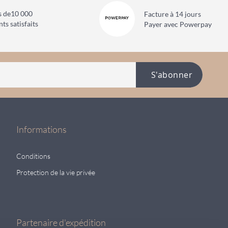
s de
10 000
Facture à 14 jours
nts satisfaits
Payer avec Powerpay
S'abonner
Informations
Conditions
Protection de la vie privée
Partenaire d'expédition