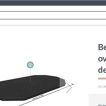
Be
ov
de
SKU
Abde