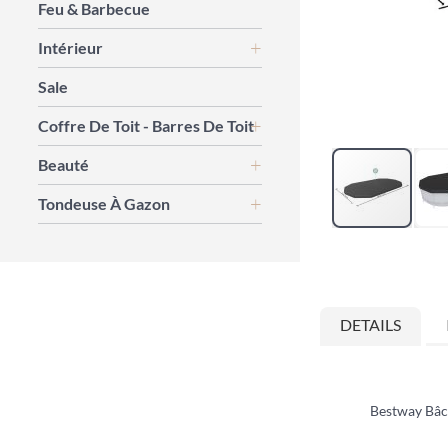
Feu & Barbecue
Intérieur
Sale
Coffre De Toit - Barres De Toit
Beauté
Tondeuse À Gazon
Skip
to
the
beginning
DETAILS
of
the
images
gallery
Bestway Bâch