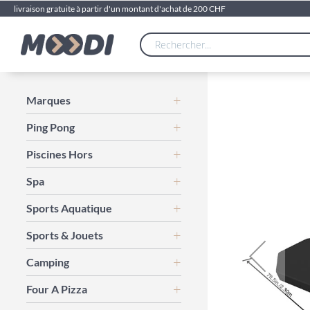
livraison gratuite à partir d'un montant d'achat de 200 CHF
Skip
Marques
to
Ping Pong
the
end
Piscines Hors
of
the
Spa
images
gallery
Sports Aquatique
Sports & Jouets
Camping
Four A Pizza