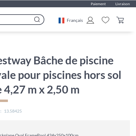
Paiement
Livraison
Français
Rechercher
stway Bâche de piscine
ale pour piscines hors sol
 4,27 m x 2,50 m
13.58425
ckplane Oval FramePool 424x250x100cm