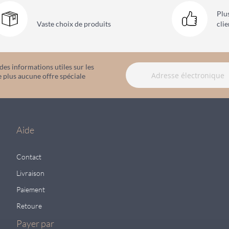
Plu
Vaste choix
de produits
clie
es informations utiles sur les
 plus aucune offre spéciale
Aide
Contact
Livraison
Paiement
Retoure
Payer par