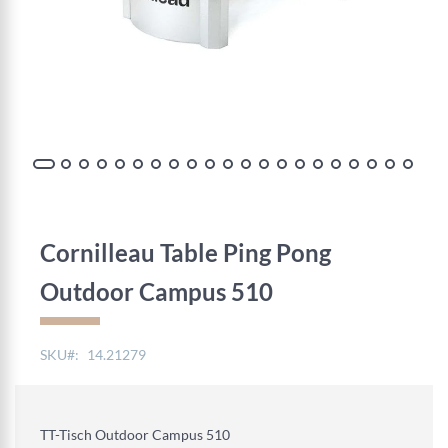
Skip
to
the
Cornilleau Table Ping Pong
beginning
of
Outdoor Campus 510
the
images
gallery
SKU
14.21279
TT-Tisch Outdoor Campus 510