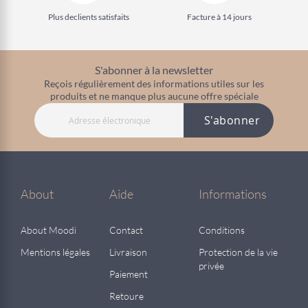
Plus de
clients satisfaits
Facture à 14 jours
S'abonner à la newsletter
Reçois régulièrement des informations utiles sur les
produits et ne manque plus aucune offre spéciale
S'abonner
About
Aide
Informations
About Moodi
Contact
Conditions
Mentions légales
Livraison
Protection de la vie
privée
Paiement
Retoure