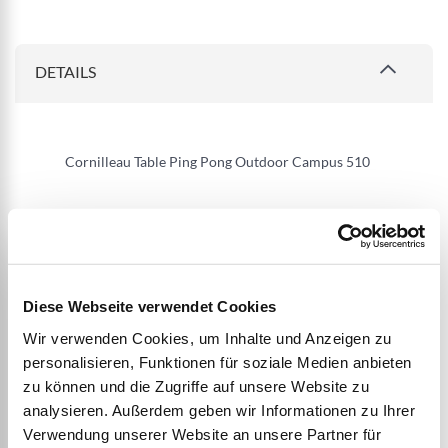
DETAILS
Cornilleau Table Ping Pong Outdoor Campus 510
Épaisseur du panneau: 7mm / stratifié résine
Finition: Mattop (antireflet)
Hauteur encadrement: 60mm / alu-zinc
Dimensions : 274 x 152.5 x 76 cm
Diese Webseite verwendet Cookies
Verrouillage: statique
Wir verwenden Cookies, um Inhalte und Anzeigen zu
Type de pieds/dimensions: Galbe acier acier /
personalisieren, Funktionen für soziale Medien anbieten
fixation au sol
zu können und die Zugriffe auf unsere Website zu
analysieren. Außerdem geben wir Informationen zu Ihrer
Type de filet: filet en acier blanc (en option:filet à
Verwendung unserer Website an unsere Partner für
poteaux -Set filet Advance:filet flexible, réglable en